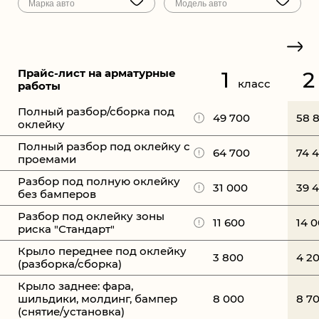
Прайс-лист на арматурные
1
2
класс
работы
Полный разбор/сборка под
49 700
58 
оклейку
Полный разбор под оклейку с
64 700
74 
проемами
Разбор под полную оклейку
31 000
39 
без бамперов
Разбор под оклейку зоны
11 600
14 
риска "Стандарт"
Крыло переднее под оклейку
3 800
4 2
(разборка/сборка)
Крыло заднее: фара,
шильдики, молдинг, бампер
8 000
8 7
(снятие/установка)