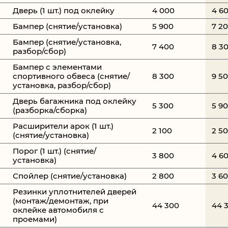
Дверь (1 шт.) под оклейку
4 000
4 6
Бампер (снятие/установка)
5 900
7 2
Бампер (снятие/установка,
7 400
8 3
разбор/сбор)
Бампер с элементами
спортивного обвеса (снятие/
8 300
9 5
установка, разбор/сбор)
Дверь багажника под оклейку
5 300
5 9
(разборка/сборка)
Расширители арок (1 шт.)
2 100
2 5
(снятие/установка)
Порог (1 шт.) (снятие/
3 800
4 6
установка)
Спойлер (снятие/установка)
2 800
3 6
Резинки уплотнителей дверей
(монтаж/демонтаж, при
44 300
44 
оклейке автомобиля с
проемами)