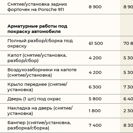
Снятие/установка задних
8 900
8 9
форточек на Porsche 911
Арматурные работы под
покраску автомобиля
Полный разбор/сборка под
61 500
70 
окраску
Капот (снятие/установка,
4 200
5 3
разбор/сбор)
Воздухозаборники на капоте
4 200
5 3
(снятие/установка)
Крыло переднее (снятие/
6 300
7 3
установка)
Дверь (1 шт.) под окрас
5 800
6 4
Накладка на дверь (снятие/
1 800
2 3
установка)
Бампер (снятие/установка,
7 400
8 3
разборка/сборка)