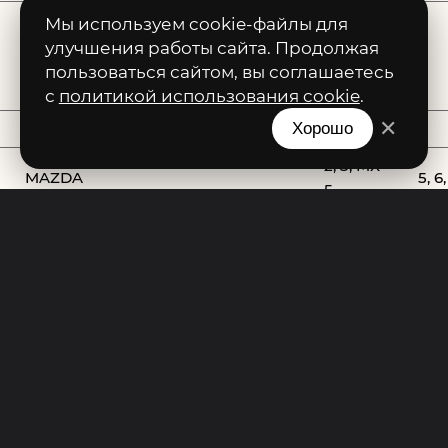
Мы используем cookie-файлы для
улучшения работы сайта. Продолжая
McLaren
пользоваться сайтом, вы соглашаетесь
с
политикой использования cookie
.
✕
Хорошо
Maserati
2, 3, MX-
MAZDA
5, 6
5
A, B, SLC,
MERCEDES-BENZ
C, 
CLA
Cabrio,
Cou
MINI
Coupe,
Cl
Hatch