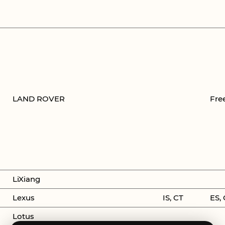
LAND ROVER
Fre
LiXiang
Lexus
IS, CT
ES,
Lotus