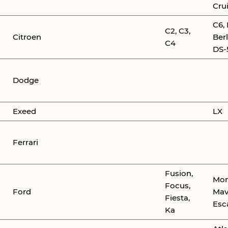
Cru
C6,
C2, C3,
Citroen
Berl
C4
DS-
Dodge
Exeed
LX
Ferrari
Fusion,
Mon
Focus,
Ford
Mav
Fiesta,
Esc
Ka