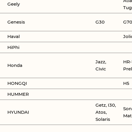
Atla
Geely
Tug
Genesis
G30
G7
Haval
Jol
HiPhi
Jazz,
HR-
Honda
Civic
Pre
HONGQI
H5
HUMMER
Getz, I30,
Sona
HYUNDAI
Atos,
Mat
Solaris