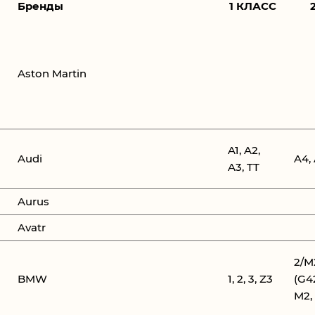
Бренды
1 КЛАСС
Aston Martin
A1, A2,
Audi
A4,
A3, TT
Aurus
Avatr
2/M
BMW
1, 2, 3, Z3
(G42
M2,