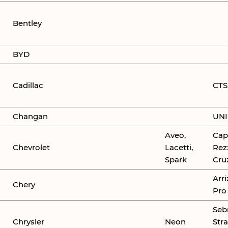
Bentley
BYD
Cadillac
CTS
Changan
UNI
Aveo,
Capt
Chevrolet
Lacetti,
Rez
Spark
Cru
Arri
Chery
Pro
Seb
Chrysler
Neon
Stra