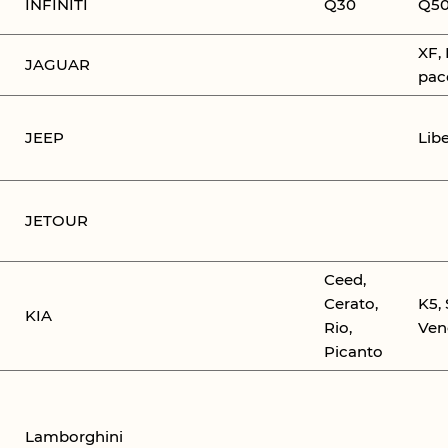
INFINITI
Q30
Q5
XF, 
JAGUAR
pac
JEEP
Lib
JETOUR
Ceed,
Cerato,
K5,
KIA
Rio,
Ven
Picanto
Lamborghini