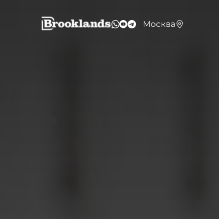
Москва
Дубаи