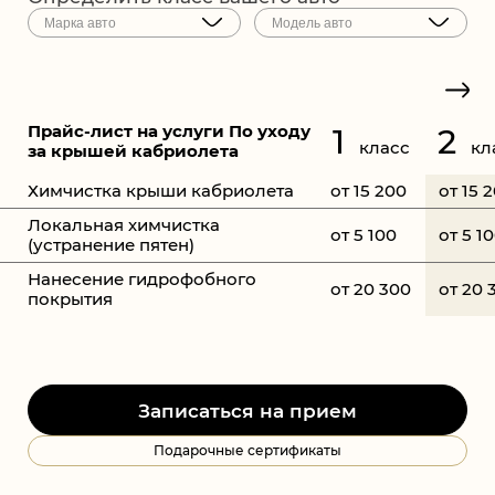
Прайс-лист на услуги По уходу
1
2
класс
кл
за крышей кабриолета
Химчистка крыши кабриолета
от 15 200
от 15 
Локальная химчистка
от 5 100
от 5 1
(устранение пятен)
Нанесение гидрофобного
от 20 300
от 20 
покрытия
Записаться на прием
Подарочные сертификаты