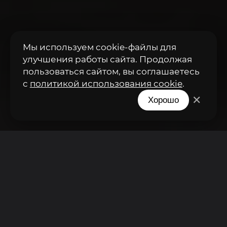
Мы используем cookie-файлы для
ОБУЧЕНИЕ
улучшения работы сайта. Продолжая
пользоваться сайтом, вы соглашаетесь
Новое направление Brooklands
с
политикой использования cookie
.
Detailing. Для тех, кто всегда хочет
✕
Хорошо
научиться новому!
Главная
/
Обучение
Приносим свои извинения,
но мы временно не
принимаем заявки на